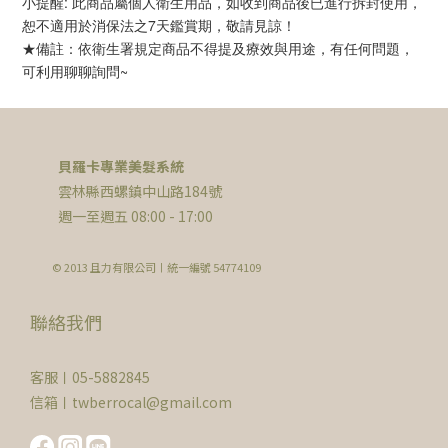
小提醒: 此商品屬個人衛生用品，如收到商品後已進行拆封使用，
恕不適用於消保法之7天鑑賞期，敬請見諒！
★備註：依衛生署規定商品不得提及療效與用途，有任何問題，
可利用聊聊詢問~
貝羅卡專業美髮系統
雲林縣西螺鎮中山路184號
週一至週五 08:00 - 17:00
© 2013 且力有限公司〡統一編號 54774109
聯絡我們
客服〡05-5882845
信箱〡twberrocal@gmail.com