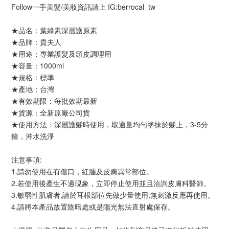
Follow一手美髮/美妝資訊請上 IG:berrocal_tw
★品名：葉綠素深層護原素
★品牌：貴夫人
★用途：專業護髮及頭皮調理用
★容量：1000ml
★規格：標準
★產地：台灣
★有效期限：每批效期最新
★貨源：全新原廠公司貨
★使用方法：深層護髮時使用，取適量均勻塗抹於髮上，3-5分
鐘，沖水洗淨
注意事項:
1.請勿使用在有傷口，紅腫及皮膚異常部位。
2.若使用後產生不適現象，立即停止使用並且洽詢皮膚科醫師。
3.敏弱性肌膚者,請於耳根部位先做少量使用,無刺激反應再使用。
4.請將本產品放置陰暗處或是陽光無法直射處保存。