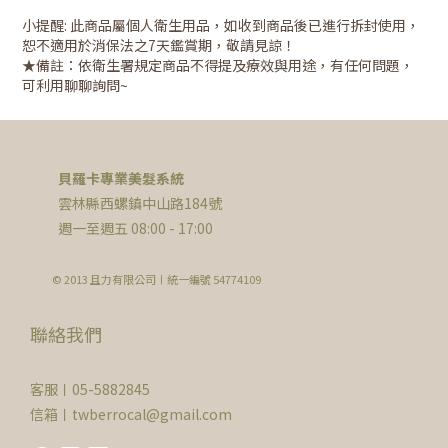
小提醒: 此商品屬個人衛生用品，如收到商品後已進行拆封使用，
恕不適用於消保法之7天鑑賞期，敬請見諒！
★備註：依衛生署規定商品不得提及療效與用途，有任何問題，
可利用聊聊詢問~
貝羅卡專業美髮系統
雲林縣西螺鎮中山路184號
週一至週五 08:00 - 17:00
© 2013 且力有限公司〡統一編號 54774109
聯絡我們
客服〡05-5882845
信箱〡twberrocal@gmail.com