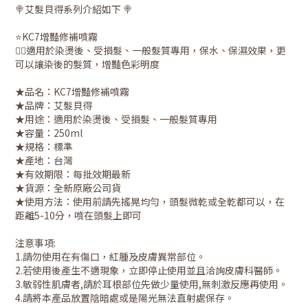
🍭艾髮貝得系列介紹如下 🍭
⭐️KC7增豔修補噴霧
👉🏻適用於染燙後、受損髮、一般髮質專用，保水、保濕效果，更
可以讓染後的髮質，增豔色彩明度
★品名：KC7增豔修補噴霧
★品牌：艾髮貝得
★用途：適用於染燙後、受損髮、一般髮質專用
★容量：250ml
★規格：標準
★產地：台灣
★有效期限：每批效期最新
★貨源：全新原廠公司貨
★使用方法：使用前請先搖晃均勻，頭髮微乾或全乾都可以，在
距離5-10分，噴在頭髮上即可
注意事項:
1.請勿使用在有傷口，紅腫及皮膚異常部位。
2.若使用後產生不適現象，立即停止使用並且洽詢皮膚科醫師。
3.敏弱性肌膚者,請於耳根部位先做少量使用,無刺激反應再使用。
4.請將本產品放置陰暗處或是陽光無法直射處保存。