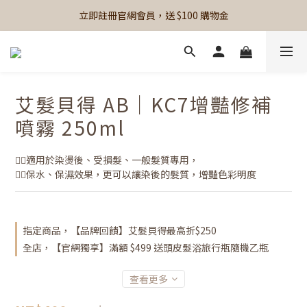
立即註冊官網會員，送 $100 購物金
艾髮貝得 AB｜KC7增豔修補
噴霧 250ml
👉🏻適用於染燙後、受損髮、一般髮質專用，
👉🏻保水、保濕效果，更可以讓染後的髮質，增豔色彩明度
指定商品，【品牌回饋】艾髮貝得最高折$250
全店，【官網獨享】滿額 $499 送頭皮髮浴旅行瓶隨機乙瓶
查看更多