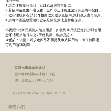
注意事項:
1.請勿使用在有傷口，紅腫及皮膚異常部位。
2.若使用後產生不適現象，立即停止使用並且洽詢皮膚科醫師。
3.敏弱性肌膚者,請於耳根部位先做少量使用,無刺激反應再使用。
4.請將本產品放置陰暗處或是陽光無法直射處保存。
小提醒: 此商品屬個人衛生用品，如收到商品後已進行拆封使用，
恕不適用於消保法之7天鑑賞期，敬請見諒！
★備註：依衛生署規定商品不得提及療效與用途，有任何問題，
可利用聊聊詢問~
貝羅卡專業美髮系統
雲林縣西螺鎮中山路184號
週一至週五 08:00 - 17:00
© 2013 且力有限公司〡統一編號 54774109
聯絡我們