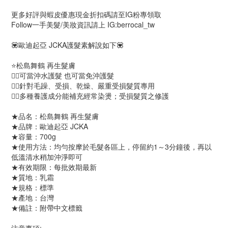
更多好評與蝦皮優惠現金折扣碼請至IG粉專領取
Follow一手美髮/美妝資訊請上 IG:berrocal_tw
💟歐迪起亞 JCKA護髮素解說如下💟
⭐️松島舞鶴 再生髮膚
👉🏻可當沖水護髮 也可當免沖護髮
👉🏻針對毛躁、受損、乾燥、嚴重受損髮質專用
👉🏻多種養護成分能補充經常染燙；受損髮質之修護
★品名：松島舞鶴 再生髮膚
★品牌：歐迪起亞 JCKA
★容量：700g
★使用方法：均勻按摩於毛髮各區上，停留約1～3分鐘後，再以
低溫清水稍加沖淨即可
★有效期限：每批效期最新
★質地：乳霜
★規格：標準
★產地：台灣
★備註：附帶中文標籤