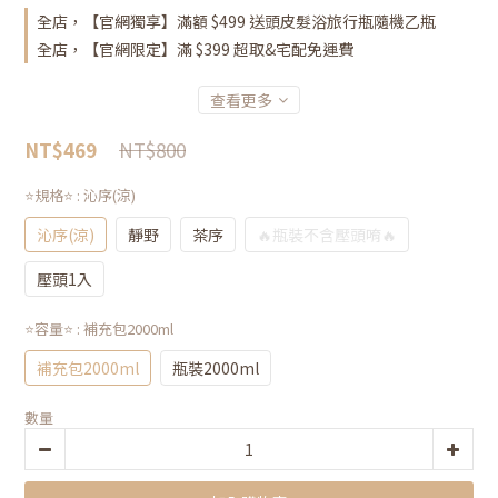
全店，【官網獨享】滿額 $499 送頭皮髮浴旅行瓶隨機乙瓶
全店，【官網限定】滿 $399 超取&宅配免運費
查看更多
NT$800
NT$469
⭐️規格⭐️
: 沁序(涼)
沁序(涼)
靜野
茶序
🔥瓶裝不含壓頭唷🔥
壓頭1入
⭐️容量⭐️
: 補充包2000ml
補充包2000ml
瓶裝2000ml
數量