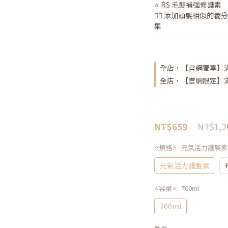
⭐️ RS 毛髮補強修護素
👉🏻 添加頭髮相似
果
全店，【官網獨享】滿
全店，【官網限定】滿 
NT$1,2
NT$659
⭐️規格⭐️
: 元氣活力護髮素
元氣活力護髮素
⭐️容量⭐️
: 700ml
700ml