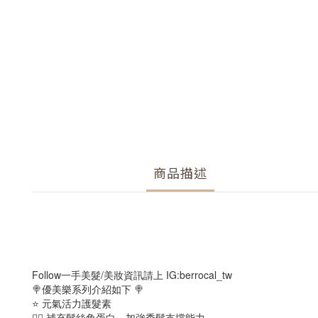
商品描述
Follow一手美髮/美妝資訊請上 IG:berrocal_tw
🍭優美樂系列介紹如下 🍭
⭐️ 元氣活力護髮素
👉🏻 補充髮絲角蛋白，加強秀髮支撐能力