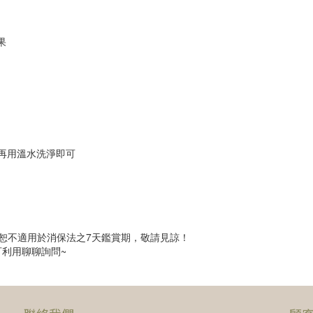
果
，再用溫水洗淨即可
，恕不適用於消保法之7天鑑賞期，敬請見諒！
利用聊聊詢問~