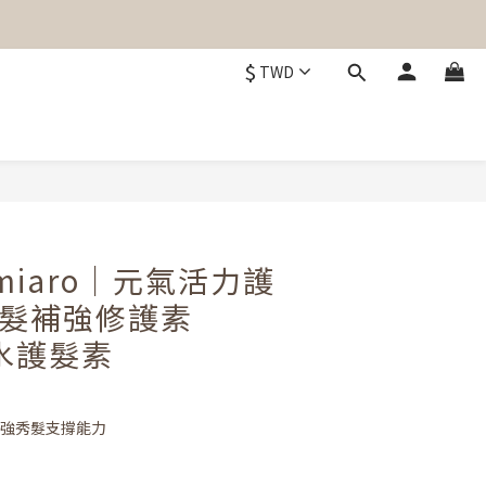
$
TWD
miaro｜元氣活力護
 毛髮補強修護素
沖水護髮素
，加強秀髮支撐能力