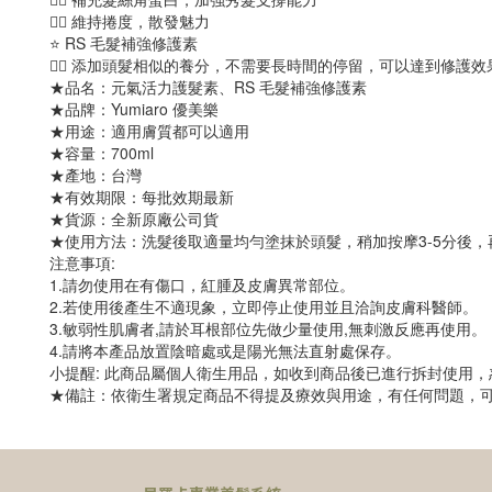
👉🏻 維持捲度，散發魅力
⭐️ RS 毛髮補強修護素
👉🏻 添加頭髮相似的養分，不需要長時間的停留，可以達到修護效
★品名：元氣活力護髮素、RS 毛髮補強修護素
★品牌：Yumiaro 優美樂
★用途：適用膚質都可以適用
★容量：700ml
★產地：台灣
★有效期限：每批效期最新
★貨源：全新原廠公司貨
★使用方法：洗髮後取適量均勻塗抹於頭髮，稍加按摩3-5分後
注意事項:
1.請勿使用在有傷口，紅腫及皮膚異常部位。
2.若使用後產生不適現象，立即停止使用並且洽詢皮膚科醫師。
3.敏弱性肌膚者,請於耳根部位先做少量使用,無刺激反應再使用。
4.請將本產品放置陰暗處或是陽光無法直射處保存。
小提醒: 此商品屬個人衛生用品，如收到商品後已進行拆封使用
★備註：依衛生署規定商品不得提及療效與用途，有任何問題，可