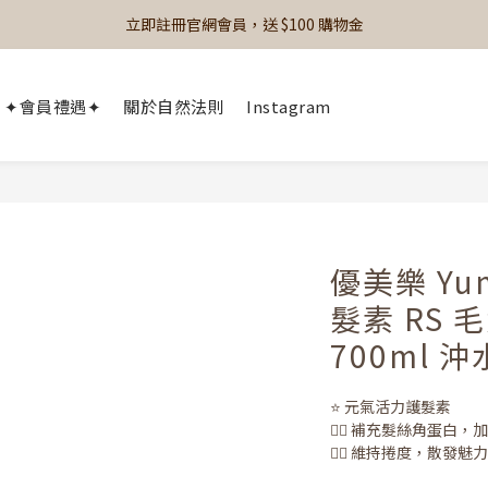
立即註冊官網會員，送 $100 購物金
✦會員禮遇✦
關於自然法則
Instagram
優美樂 Yu
髮素 RS
700ml 
⭐️ 元氣活力護髮素
👉🏻 補充髮絲角蛋白
👉🏻 維持捲度，散發魅力